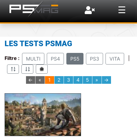
×
☰
LES TESTS PSMAG
Filtre :
|
MULTI
PS4
PS5
PS3
VITA
←
«
1
2
3
4
5
»
→